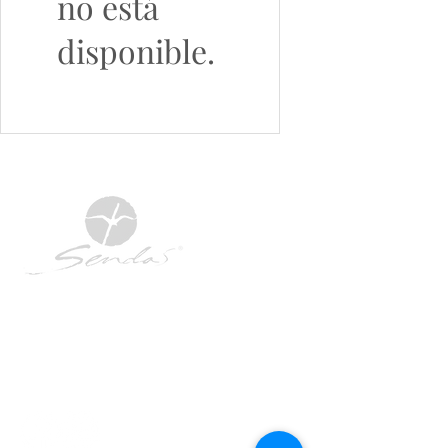
no está
disponible.
Compra y siente la diferencia!
clientes@sendas.mx
3330593945
3323539666